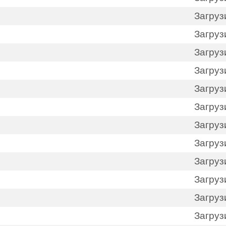
Загруз
Загруз
Загруз
Загруз
Загруз
Загруз
Загруз
Загруз
Загруз
Загруз
Загруз
Загруз