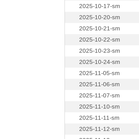
2025-10-17-sm
2025-10-20-sm
2025-10-21-sm
2025-10-22-sm
2025-10-23-sm
2025-10-24-sm
2025-11-05-sm
2025-11-06-sm
2025-11-07-sm
2025-11-10-sm
2025-11-11-sm
2025-11-12-sm