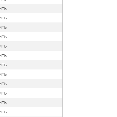
ить
ить
ить
ить
ить
ить
ить
ить
ить
ить
ить
ить