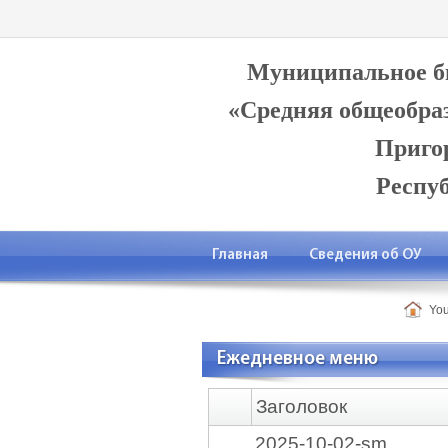
Муниципальное б
«Средняя общеобраз
Приго
Респу
Главная
Сведения об ОУ
Профильное обучение
You
Ежедневное меню
Заголовок
2025-10-02-sm