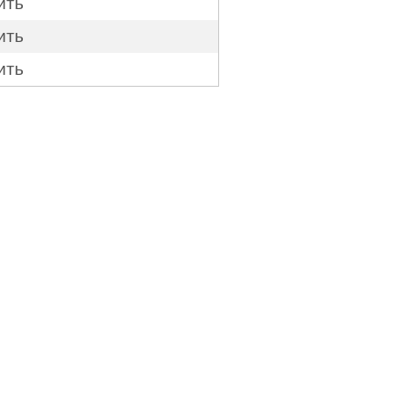
ить
ить
ить