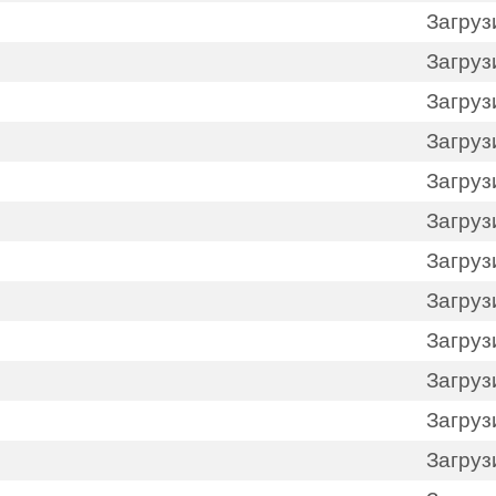
Загруз
Загруз
Загруз
Загруз
Загруз
Загруз
Загруз
Загруз
Загруз
Загруз
Загруз
Загруз